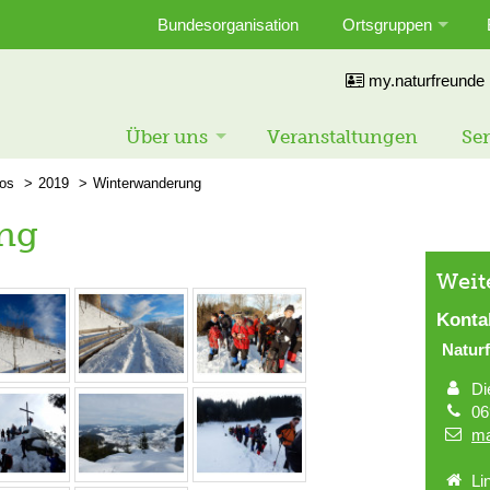
Bundesorganisation
Ortsgruppen
my.naturfreunde
Über uns
Veranstaltungen
Ser
tos
2019
Winterwanderung
ng
Weit
Konta
Natur
Di
06
ma
Li