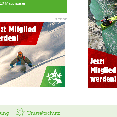
10 Mauthausen
ANZEIGE
rung
Umweltschutz