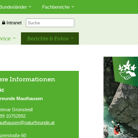
Bundesländer
Fachbereiche
Intranet
vice
Berichte & Fotos
ere Informationen
kt
freunde Mauthausen
etmar Grünsteidl
99 10752892
uthausen@naturfreunde.at
nzerstraße 60