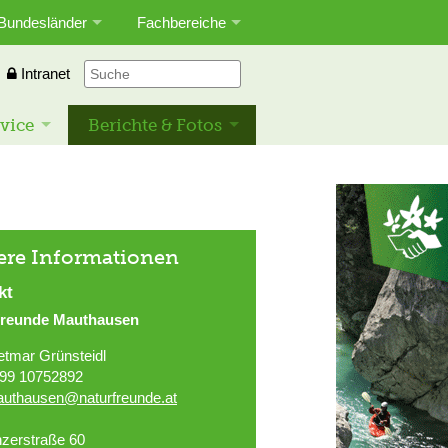
Bundesländer
Fachbereiche
Intranet
vice
Berichte & Fotos
ere Informationen
kt
freunde Mauthausen
etmar Grünsteidl
99 10752892
uthausen@naturfreunde.at
nzerstraße 60