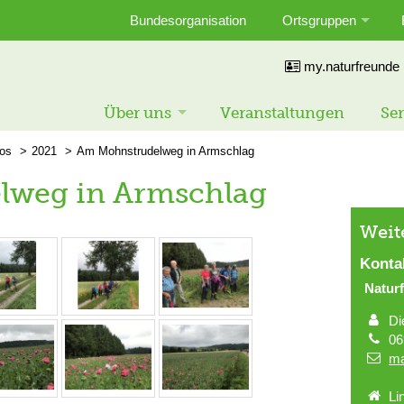
Bundesorganisation
Ortsgruppen
my.naturfreunde
Über uns
Veranstaltungen
Ser
tos
2021
Am Mohnstrudelweg in Armschlag
lweg in Armschlag
Weit
Konta
Natur
Di
06
ma
Li