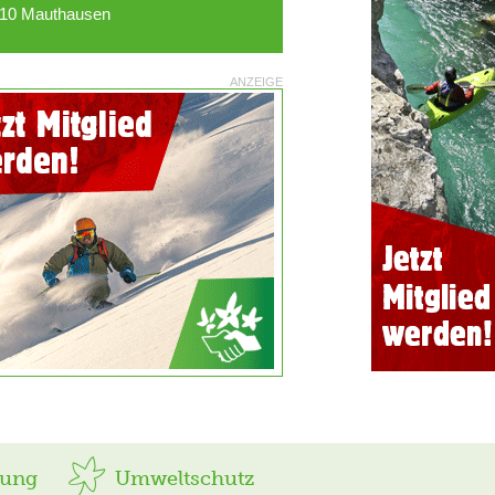
10 Mauthausen
ANZEIGE
rung
Umweltschutz