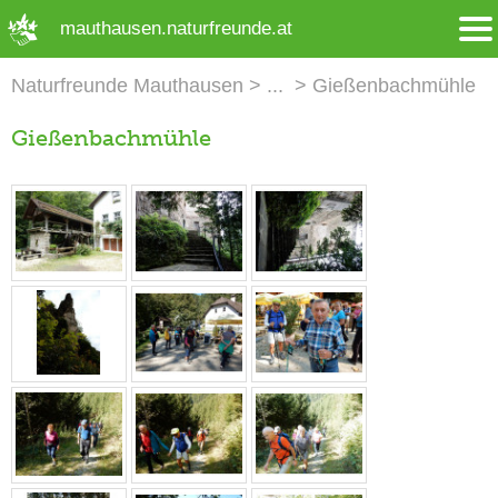
➜ Hauptregion der Seite anspringen
mauthausen.naturfreunde.at
Naturfreunde Mauthausen
Gießenbachmühle
Gießenbachmühle