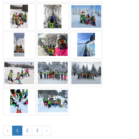
‹
1
2
3
›