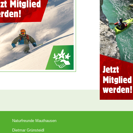
Naturfreunde Mauthausen
Dietmar Grünsteidl