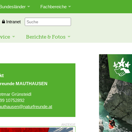
Bundesländer
Fachbereiche
Intranet
vice
Berichte & Fotos
kt
rfreunde MAUTHAUSEN
etmar Grünsteidl
99 10752892
uthausen@naturfreunde.at
ANZEIGE