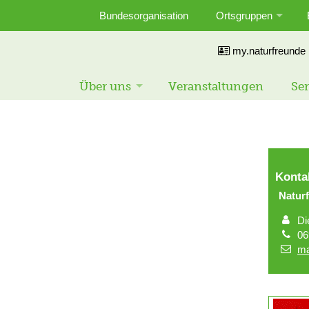
Bundesorganisation
Ortsgruppen
my.naturfreunde
Über uns
Veranstaltungen
Ser
Konta
Natu
Di
06
ma