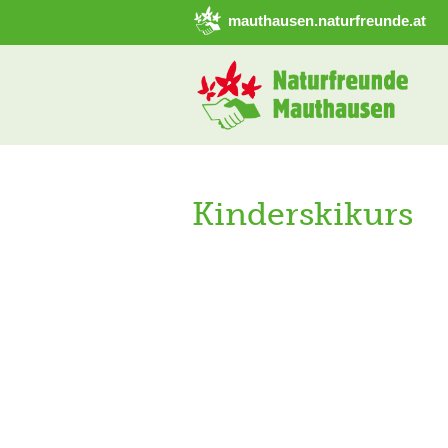
➜ Hauptregion der Seite anspringen
mauthausen.naturfreunde.at
Kinderskikurs