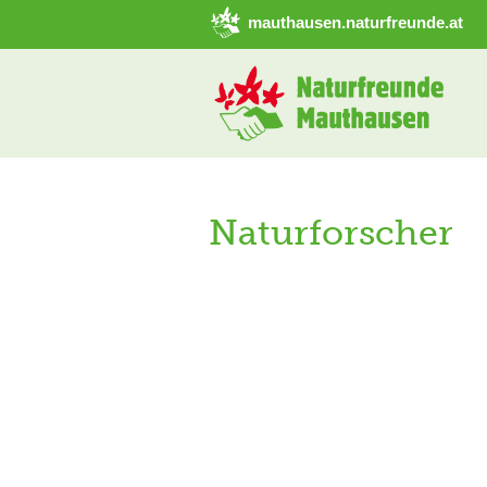
➜ Hauptregion der Seite anspringen
mauthausen.naturfreunde.at
Naturforscher