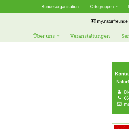
Bundesorganisation
Ortsgruppen
my.naturfreunde
Über uns
Veranstaltungen
Ser
Konta
Natu
Di
06
ma