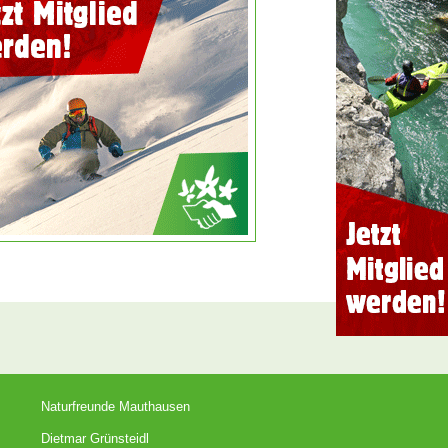
Naturfreunde Mauthausen
Dietmar Grünsteidl