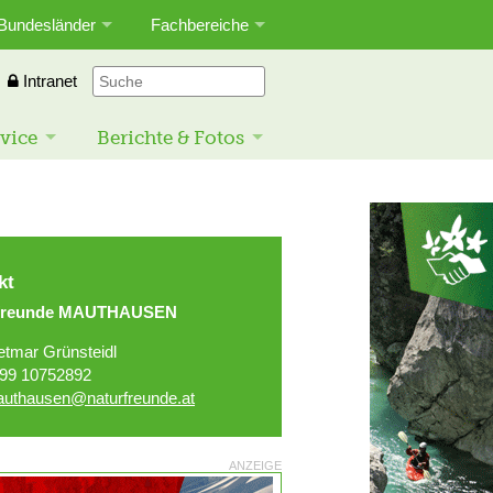
Bundesländer
Fachbereiche
Intranet
vice
Berichte & Fotos
kt
rfreunde MAUTHAUSEN
etmar Grünsteidl
99 10752892
uthausen@naturfreunde.at
ANZEIGE