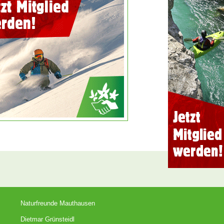
Naturfreunde Mauthausen
Dietmar Grünsteidl