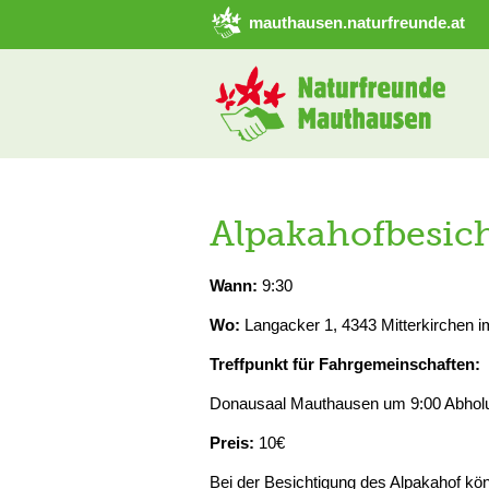
➜ Hauptregion der Seite anspringen
mauthausen.naturfreunde.at
Alpakahofbesich
Wann:
9:30
Wo:
Langacker 1, 4343 Mitterkirchen 
Treffpunkt für Fahrgemeinschaften:
Donausaal Mauthausen um 9:00 Abholu
Preis:
10€
Bei der Besichtigung des Alpakahof könn