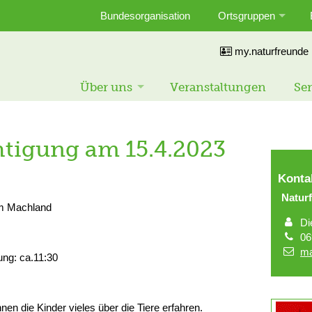
Bundesorganisation
Ortsgruppen
my.naturfreunde
Über uns
Veranstaltungen
Ser
tigung am 15.4.2023
Konta
Natu
im Machland
Di
06
ma
ng: ca.11:30
en die Kinder vieles über die Tiere erfahren.