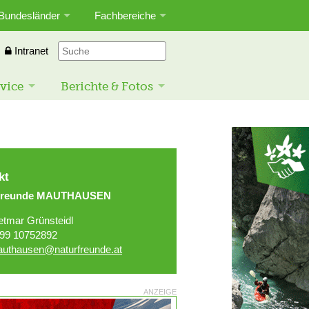
Bundesländer
Fachbereiche
Intranet
vice
Berichte & Fotos
kt
rfreunde MAUTHAUSEN
etmar Grünsteidl
99 10752892
uthausen@naturfreunde.at
ANZEIGE