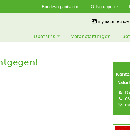
Bundesorganisation
Ortsgruppen
my.naturfreunde
Über uns
Veranstaltungen
Ser
ntgegen!
Konta
Natu
Di
06
ma