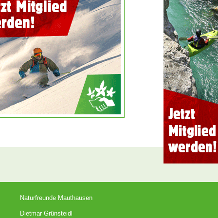
Naturfreunde Mauthausen
Dietmar Grünsteidl