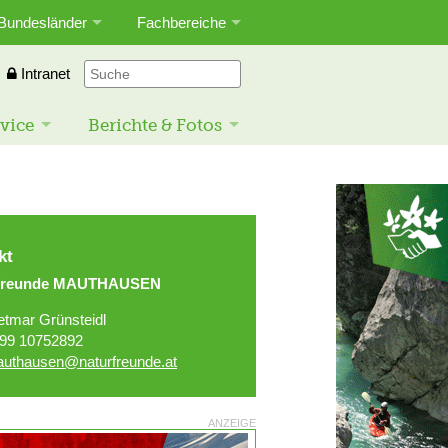
Bundesländer
Fachbereiche
Intranet
vice
Berichte & Fotos
kt
rfreunde MAUTHAUSEN
etmar Grünsteidl
99 10752892
uthausen@naturfreunde.at
ANZEIGE