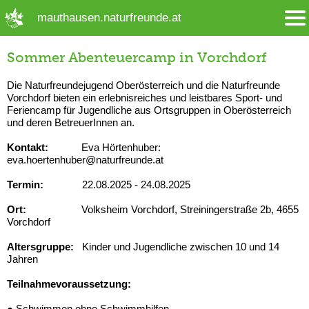
➜ Hauptregion der Seite anspringen
mauthausen.naturfreunde.at
Sommer Abenteuercamp in Vorchdorf
Die Naturfreundejugend Oberösterreich und die Naturfreunde
Vorchdorf bieten ein erlebnisreiches und leistbares Sport- und
Feriencamp für Jugendliche aus Ortsgruppen in Oberösterreich
und deren BetreuerInnen an.
Kontakt:
Eva Hörtenhuber:
eva.hoertenhuber@naturfreunde.at
Termin:
22.08.2025 - 24.08.2025
Ort:
Volksheim Vorchdorf, Streiningerstraße 2b, 4655
Vorchdorf
Altersgruppe:
Kinder und Jugendliche zwischen 10 und 14
Jahren
Teilnahmevoraussetzung:
● Schwimmen ohne Schwimmhilfen